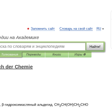
Запомнить сайт
Словарь на свой сайт
RU
едии на Академике
Найти!
Толкования
Переводы
Книги
Игры ⚽
ch der Chemie
,
β
-
гидроксимасляный
альдегид
,
CH
CH
(
OH
)
CH
CHO
3
2