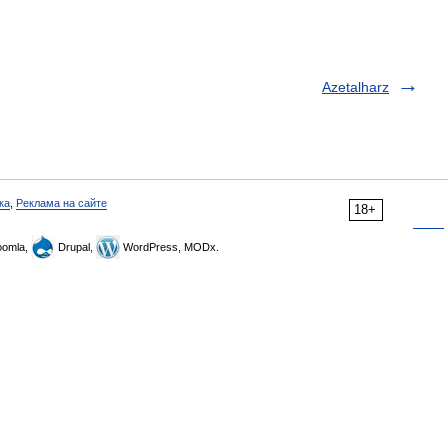
Azetalharz
ка
,
Реклама на сайте
18+
omla,
Drupal,
WordPress, MODx.