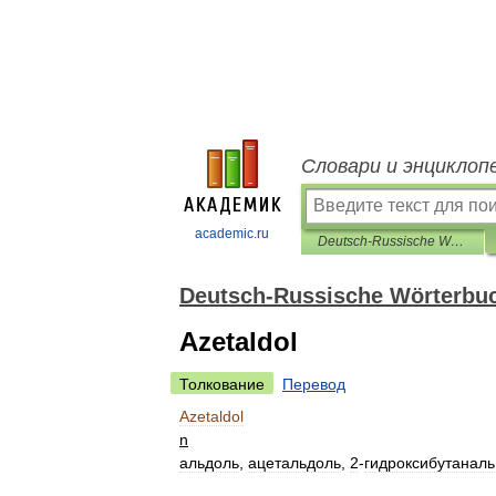
Словари и энциклоп
academic.ru
Deutsch-Russische Wörterbuch der Chemie
Deutsch-Russische Wörterbu
Azetaldol
Толкование
Перевод
Azetaldol
n
альдоль
,
ацетальдоль
,
2
-
гидроксибутаналь