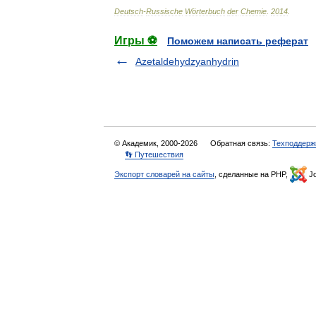
Deutsch
-
Russische
Wörterbuch
der
Chemie
.
2014
.
Игры ⚽
Поможем написать реферат
Azetaldehydzyanhydrin
© Академик, 2000-2026
Обратная связь:
Техподдерж
👣 Путешествия
Экспорт словарей на сайты
, сделанные на PHP,
Jo